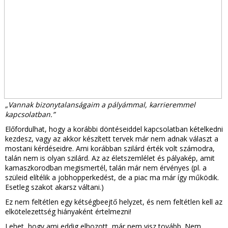
„Vannak bizonytalanságaim a pályámmal, karrieremmel
kapcsolatban.”
Előfordulhat, hogy a korábbi döntéseiddel kapcsolatban kételkedni
kezdesz, vagy az akkor készített tervek már nem adnak választ a
mostani kérdéseidre. Ami korábban szilárd érték volt számodra,
talán nem is olyan szilárd. Az az életszemlélet és pályakép, amit
kamaszkorodban megismertél, talán már nem érvényes (pl. a
szüleid elítélik a jobhopperkedést, de a piac ma már így működik.
Esetleg szakot akarsz váltani.)
Ez nem feltétlen egy kétségbeejtő helyzet, és nem feltétlen kell az
elkötelezettség hiányaként értelmezni!
Lehet, hogy ami eddig elhozott, már nem visz tovább. Nem