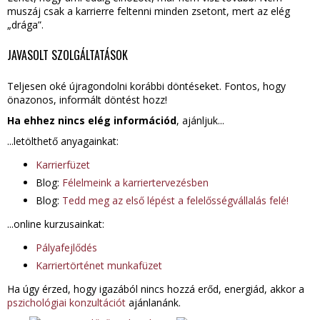
muszáj csak a karrierre feltenni minden zsetont, mert az elég
„drága”.
JAVASOLT SZOLGÁLTATÁSOK
Teljesen oké újragondolni korábbi döntéseket. Fontos, hogy
önazonos, informált döntést hozz!
Ha ehhez nincs elég információd
, ajánljuk...
...letölthető anyagainkat:
Karrierfüzet
Blog:
Félelmeink a karriertervezésben
Blog:
Tedd meg az első lépést a felelősségvállalás felé!
...online kurzusainkat:
Pályafejlődés
Karriertörténet munkafüzet
Ha úgy érzed, hogy igazából nincs hozzá erőd, energiád, akkor a
pszichológiai konzultációt
ajánlanánk.