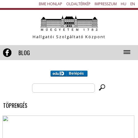
BME HONLAP
|
OLDALTÉRKÉP
|
IMPRESSZUM
|
HU
|
EN
Hallgatói Szolgáltató Központ
BLOG
TÖPRENGÉS